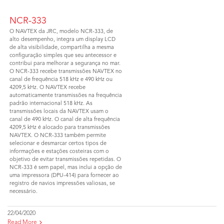
NCR-333
O NAVTEX da JRC, modelo NCR-333, de
alto desempenho, integra um display LCD
de alta visibilidade, compartilha a mesma
configuração simples que seu antecessor e
contribui para melhorar a segurança no mar.
O NCR-333 recebe transmissões NAVTEX no
canal de frequência 518 kHz e 490 kHz ou
4209,5 kHz. O NAVTEX recebe
automaticamente transmissões na frequência
padrão internacional 518 kHz. As
transmissões locais da NAVTEX usam o
canal de 490 kHz. O canal de alta frequência
4209,5 kHz é alocado para transmissões
NAVTEX. O NCR-333 também permite
selecionar e desmarcar certos tipos de
informações e estações costeiras com o
objetivo de evitar transmissões repetidas. O
NCR-333 é sem papel, mas inclui a opção de
uma impressora (DPU-414) para fornecer ao
registro de navios impressões valiosas, se
necessário.
22/04/2020
Read More