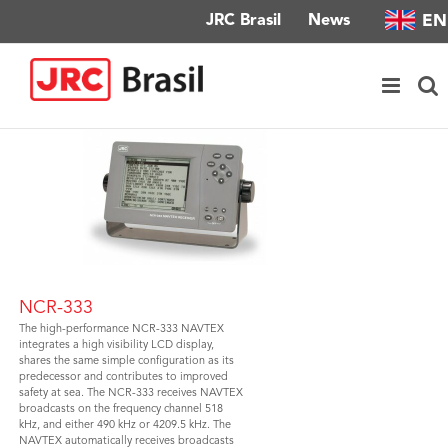
Skip
EN
JRC Brasil
News
to
content
NCR-333
The high-performance NCR-333 NAVTEX
integrates a high visibility LCD display,
shares the same simple configuration as its
predecessor and contributes to improved
safety at sea. The NCR-333 receives NAVTEX
broadcasts on the frequency channel 518
kHz, and either 490 kHz or 4209.5 kHz. The
NAVTEX automatically receives broadcasts