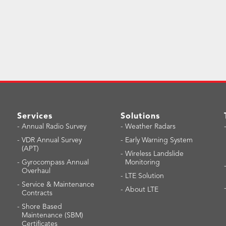
Services
Solutions
-
Annual Radio Survey
-
Weather Radars
-
VDR Annual Survey
-
Early Warning System
(APT)
-
Wireless Landslide
-
Gyrocompass Annual
Monitoring
Overhaul
-
LTE Solution
-
Service & Maintenance
-
About LTE
Contracts
-
Shore Based
Maintenance (SBM)
Certificates