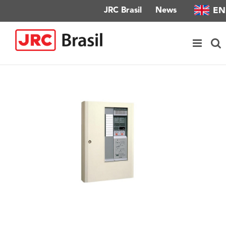
Skip
EN
JRC Brasil
News
to
content