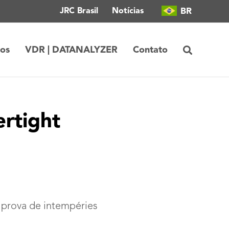
BR
JRC Brasil
Notícias
tos
VDR | DATANALYZER
Contato
rtight
à prova de intempéries