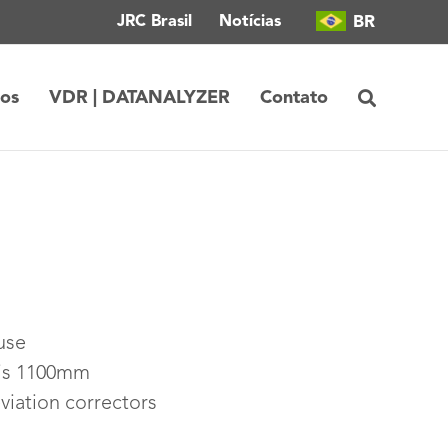
BR
JRC Brasil
Notícias
tos
VDR | DATANALYZER
Contato
use
 is 1100mm
viation correctors