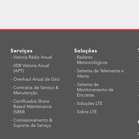
Serviços
Soluções
-
Vistoria Rádio Anual
-
Radares
Meteorológicos
-
VDR Vistoria Anual
(APT)
-
Sistema de Telemetria e
Alerta
-
Overhaul Anual de Giro
-
Sistema de
-
Contratos de Serviço &
Monitoramento de
Manutenção
Encostas
-
Certificados Shore
-
Soluções LTE
Based Maintenance
(SBM)
-
Sobre LTE
-
Comissionamento &
Suporte de Serviço