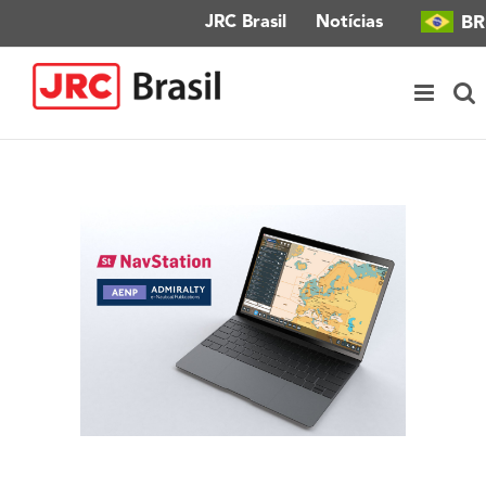
Ir
BR
JRC Brasil
Notícias
para
o
conteúdo