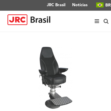
Ir
BR
JRC Brasil
Notícias
para
o
conteúdo