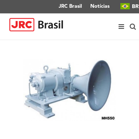
Ir
BR
JRC Brasil
Notícias
para
o
conteúdo