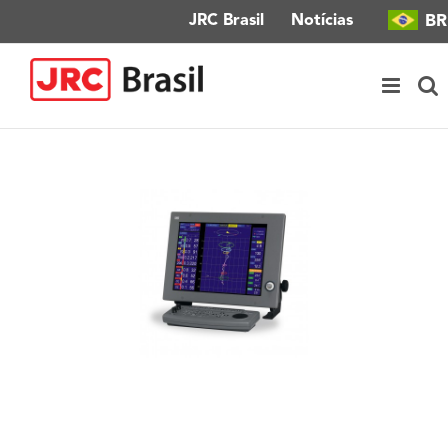
Ir
BR
JRC Brasil
Notícias
para
o
conteúdo