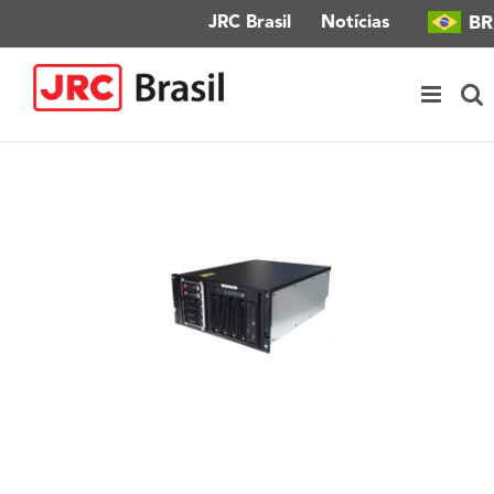
Ir
BR
JRC Brasil
Notícias
para
o
conteúdo