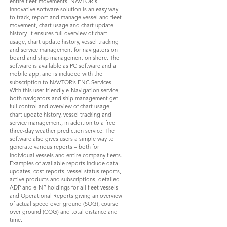
entire fleet movements. NAVTOR's
innovative software solution is an easy way
to track, report and manage vessel and fleet
movement, chart usage and chart update
history. It ensures full overview of chart
usage, chart update history, vessel tracking
and service management for navigators on
board and ship management on shore. The
software is available as PC software and a
mobile app, and is included with the
subscription to NAVTOR’s ENC Services.
With this user-friendly e-Navigation service,
both navigators and ship management get
full control and overview of chart usage,
chart update history, vessel tracking and
service management, in addition to a free
three-day weather prediction service. The
software also gives users a simple way to
generate various reports – both for
individual vessels and entire company fleets.
Examples of available reports include data
updates, cost reports, vessel status reports,
active products and subscriptions, detailed
ADP and e-NP holdings for all fleet vessels
and Operational Reports giving an overview
of actual speed over ground (SOG), course
over ground (COG) and total distance and
time.