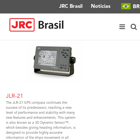
Ir
BR
JRC Brasil
Notícias
para
o
conteúdo
JLR-21
The JLR-21 GPS compass continues the
success of its predecessor, reaching a new
level of performance and stability with many
new features and enhancements. This system
is also known as a 3D Dynamic Sensor™,
which besides giving heading information, is
designed to provide highly accurate
information of the ships movement in all