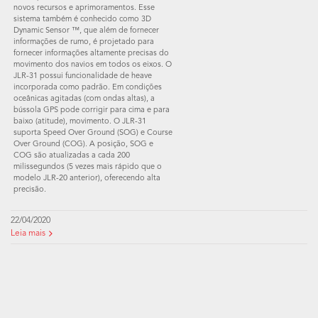
novos recursos e aprimoramentos. Esse
sistema também é conhecido como 3D
Dynamic Sensor ™, que além de fornecer
informações de rumo, é projetado para
fornecer informações altamente precisas do
movimento dos navios em todos os eixos. O
JLR-31 possui funcionalidade de heave
incorporada como padrão. Em condições
oceânicas agitadas (com ondas altas), a
bússola GPS pode corrigir para cima e para
baixo (atitude), movimento. O JLR-31
suporta Speed ​​Over Ground (SOG) e Course
Over Ground (COG). A posição, SOG e
COG são atualizadas a cada 200
milissegundos (5 vezes mais rápido que o
modelo JLR-20 anterior), oferecendo alta
precisão.
22/04/2020
Leia mais