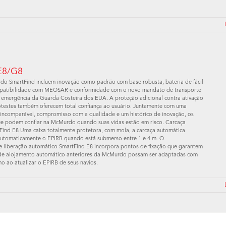
 E8/G8
o SmartFind incluem inovação como padrão com base robusta, bateria de fácil
patibilidade com MEOSAR e conformidade com o novo mandato de transporte
e emergência da Guarda Costeira dos EUA. A proteção adicional contra ativação
totestes também oferecem total confiança ao usuário. Juntamente com uma
 incomparável, compromisso com a qualidade e um histórico de inovação, os
ue podem confiar na McMurdo quando suas vidas estão em risco. Carcaça
Find E8 Uma caixa totalmente protetora, com mola, a carcaça automática
 automaticamente o EPIRB quando está submerso entre 1 e 4 m. O
 liberação automático SmartFind E8 incorpora pontos de fixação que garantem
de alojamento automático anteriores da McMurdo possam ser adaptadas com
o ao atualizar o EPIRB de seus navios.