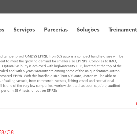
os
Serviços
Parcerias
Soluções
Treinamen
nd tamper proof GMDSS EPIRB. Tron 60S auto is a compact handheld size will be
ment to meet the growing demand for smaller size EPIRB`s. Complies to IMO,
Optimal visibility is achieved with high-intensity LED, located at the top of the
sealed and with 5 years warranty are among some of the unique features Jotron
innovated EPIRB. With this handheld size Tron 60S auto, Jotron will be able to
of sailing vessels, from commercial vessels, fishing vessel and recreational
il is one of the very few companies, worldwide, that has been capable, audited
 perform SBM tests for Jotron EPIRBs.
 E8/G8