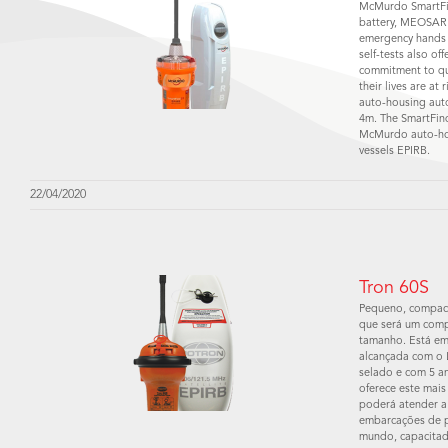
McMurdo SmartFin
battery, MEOSAR 
emergency hands f
self-tests also of
commitment to qu
their lives are at
auto-housing auto
4m. The SmartFind
McMurdo auto-hou
vessels EPIRB.
22/04/2020
Tron 60S
Pequeno, compact
que será um comp
tamanho. Está em
alcançada com o L
selado e com 5 an
oferece este mais
poderá atender a
embarcações de p
mundo, capacitad