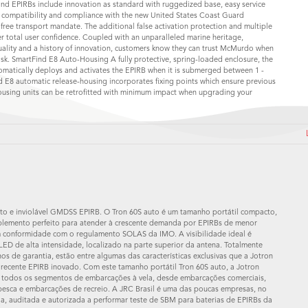
d EPIRBs include innovation as standard with ruggedized base, easy service
compatibility and compliance with the new United States Coast Guard
ree transport mandate. The additional false activation protection and multiple
fer total user confidence. Coupled with an unparalleled marine heritage,
ality and a history of innovation, customers know they can trust McMurdo when
 risk. SmartFind E8 Auto-Housing A fully protective, spring-loaded enclosure, the
matically deploys and activates the EPIRB when it is submerged between 1 -
 E8 automatic release-housing incorporates fixing points which ensure previous
sing units can be retrofitted with minimum impact when upgrading your
o e inviolável GMDSS EPIRB. O Tron 60S auto é um tamanho portátil compacto,
lemento perfeito para atender à crescente demanda por EPIRBs de menor
 conformidade com o regulamento SOLAS da IMO. A visibilidade ideal é
ED de alta intensidade, localizado na parte superior da antena. Totalmente
os de garantia, estão entre algumas das características exclusivas que a Jotron
 recente EPIRB inovado. Com este tamanho portátil Tron 60S auto, a Jotron
 todos os segmentos de embarcações à vela, desde embarcações comerciais,
esca e embarcações de recreio. A JRC Brasil é uma das poucas empresas, no
a, auditada e autorizada a performar teste de SBM para baterias de EPIRBs da