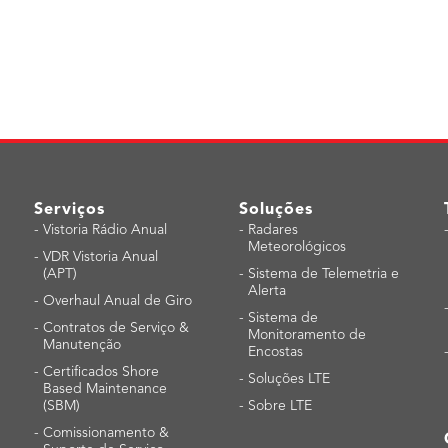
Serviços
Soluções
-
Vistoria Rádio Anual
-
Radares
Meteorológicos
-
VDR Vistoria Anual
(APT)
-
Sistema de Telemetria e
Alerta
-
Overhaul Anual de Giro
-
Sistema de
-
Contratos de Serviço &
Monitoramento de
Manutenção
Encostas
-
Certificados Shore
-
Soluções LTE
Based Maintenance
(SBM)
-
Sobre LTE
-
Comissionamento &