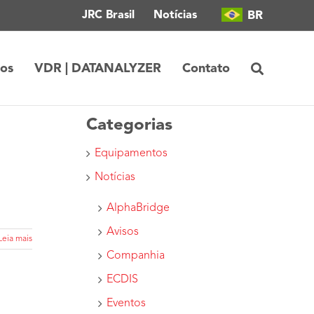
BR
JRC Brasil
Notícias
tos
VDR | DATANALYZER
Contato
Categorias
Equipamentos
Notícias
AlphaBridge
Avisos
Leia mais
Companhia
ECDIS
Eventos