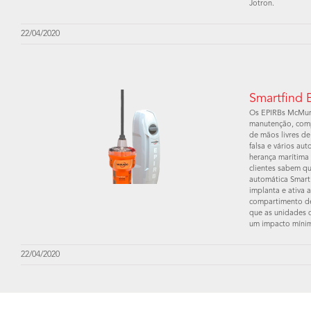
Jotron.
22/04/2020
Smartfind
Os EPIRBs McMurd
manutenção, com
de mãos livres d
falsa e vários au
herança marítima
clientes sabem q
automática Smart
implanta e ativa
compartimento de
que as unidades 
um impacto mínim
22/04/2020