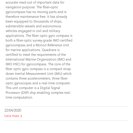
accurate read-out of important data for
navigation purpose. The fiber-optic
gyrocompass has no moving parts and is
therefore maintenance free. It has already
been equipped to thousands of ships,
submersible vessels and autonomous
vehicles engaged in civil and military
applications. The fiber optic gyro compass is
both a fiber-optic survey-grade IMO certified
gyrocompass and a Motion Reference Unit
for marine applications. Quadrans is
certified to meet the requirements of the
International Marine Organization (IMO and
IMO HSC) for gyrocompass. The core of the
fiber optic gyro compass is a compact strap
down Inertial Measurement Unit (IMU) which
contains three accelerometers, three fiber-
optic gyroscopes and a real-time computer.
This unit computer is a Digital Signal
Processor (DSP) chip enabling complex real-
time computation.
22/04/2020
Leia mais