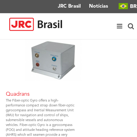
Ir
BR
JRC Brasil
Notícias
para
o
conteúdo
Quadrans
The Fiber-optic Gyro offers a high-
performance compact strap down fiber-optic
gyrocompass and Inertial Measurement Unit
(IMU) for navigation and control of ships,
submersible vessels and autonomous
vehicles. Fiber-optic Gyro is a gyrocompass
(FOG) and attitude heading reference system
(AHRS) which will seamen provide a very