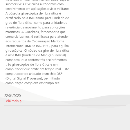
submersíveis e veículos autônomos com
envolvimento em aplicações civis e militares.
A bússola giroscópica de fibra ótica é
certificado pela IMO tanto para unidade de
grau de fibra ótica, como para unidade de
referência de movimento para aplicações
marítimas. A Quadrans, fornecedor a qual
comercializamos, é certificada para atender
aos requisitos da Organização Marítima
Internacional (IMO e IMO HSC) para agulha
giroscópica. O núcleo da giro de fibra ótica
é uma IMU (Unidade de Medição Inercial)
compacta, que contém três acelerômetros,
três giroscópios de fibra ótica e um
computador que emite em tempo real. Este
computador de unidade é um chip DSP
(Digital Signal Processor), permitindo
computação complexa em tempo real.
22/04/2020
Leia mais