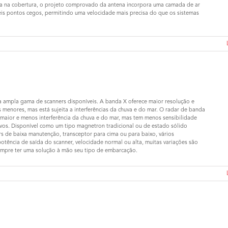
ira na cobertura, o projeto comprovado da antena incorpora uma camada de ar
eis pontos cegos, permitindo uma velocidade mais precisa do que os sistemas
 ampla gama de scanners disponíveis. A banda X oferece maior resolução e
 menores, mas está sujeita a interferências da chuva e do mar. O radar de banda
 maior e menos interferência da chuva e do mar, mas tem menos sensibilidade
vos. Disponível como um tipo magnetron tradicional ou de estado sólido
rs de baixa manutenção, transceptor para cima ou para baixo, vários
tência de saída do scanner, velocidade normal ou alta, muitas variações são
sempre ter uma solução à mão seu tipo de embarcação.