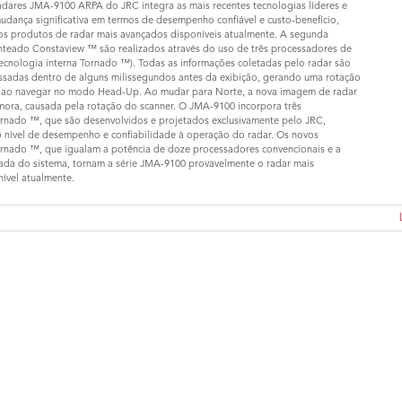
radares JMA-9100 ARPA do JRC integra as mais recentes tecnologias líderes e
udança significativa em termos de desempenho confiável e custo-benefício,
s produtos de radar mais avançados disponíveis atualmente. A segunda
nteado Constaview ™ são realizados através do uso de três processadores de
tecnologia interna Tornado ™). Todas as informações coletadas pelo radar são
ssadas dentro de alguns milissegundos antes da exibição, gerando uma rotação
 ao navegar no modo Head-Up. Ao mudar para Norte, a nova imagem de radar
mora, causada pela rotação do scanner. O JMA-9100 incorpora três
rnado ™, que são desenvolvidos e projetados exclusivamente pelo JRC,
 nível de desempenho e confiabilidade à operação do radar. Os novos
rnado ™, que igualam a potência de doze processadores convencionais e a
çada do sistema, tornam a série JMA-9100 provavelmente o radar mais
nível atualmente.