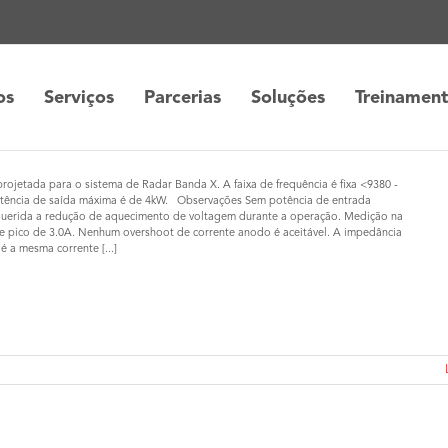
os
Serviços
Parcerias
Soluções
Treinamen
B
ojetada para o sistema de Radar Banda X. A faixa de frequência é fixa <9380 -
ência de saída máxima é de 4kW. Observações Sem potência de entrada
uerida a redução de aquecimento de voltagem durante a operação. Medição na
e pico de 3.0A. Nenhum overshoot de corrente anodo é aceitável. A impedância
 a mesma corrente [...]