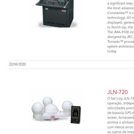
a significant step
the most advance
Constaview™ is r
technology). All i
displayed, gener
to North-Up, the 
The JMA-9100 inc
designed by JRC, 
Tornado™ process
system architectu
today.
22/04/2020
JLN-720
O Sat Log JLN-720
operação. Indepe
velocidades prec
de bússola GPS d
screen, fornecend
elimina o alinham
com menos erros 
os custos de inst