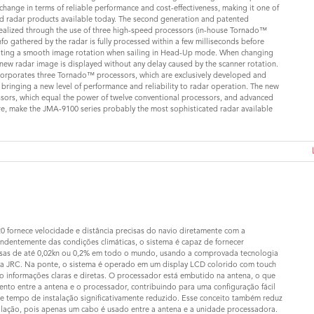
 change in terms of reliable performance and cost-effectiveness, making it one of
d radar products available today. The second generation and patented
ealized through the use of three high-speed processors (in-house Tornado™
nfo gathered by the radar is fully processed within a few milliseconds before
ating a smooth image rotation when sailing in Head-Up mode. When changing
new radar image is displayed without any delay caused by the scanner rotation.
orporates three Tornado™ processors, which are exclusively developed and
bringing a new level of performance and reliability to radar operation. The new
ors, which equal the power of twelve conventional processors, and advanced
re, make the JMA-9100 series probably the most sophisticated radar available
 fornece velocidade e distância precisas do navio diretamente com a
ndentemente das condições climáticas, o sistema é capaz de fornecer
isas de até 0,02kn ou 0,2% em todo o mundo, usando a comprovada tecnologia
a JRC. Na ponte, o sistema é operado em um display LCD colorido com touch
o informações claras e diretas. O processador está embutido na antena, o que
ento entre a antena e o processador, contribuindo para uma configuração fácil
e tempo de instalação significativamente reduzido. Esse conceito também reduz
alação, pois apenas um cabo é usado entre a antena e a unidade processadora.