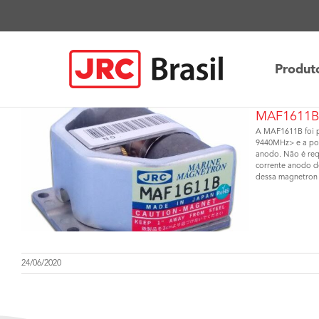
Ir
para
o
conteúdo
Produt
MAF1611
A MAF1611B foi pr
9440MHz> e a pot
anodo. Não é req
corrente anodo d
dessa magnetron é
24/06/2020