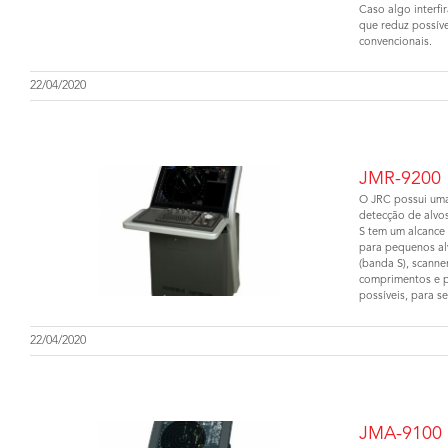
Caso algo interf
que reduz possív
convencionais.
22/04/2020
JMR-9200
O JRC possui uma
detecção de alvos
S tem um alcance
para pequenos al
(banda S), scanne
comprimentos e po
possíveis, para 
22/04/2020
JMA-9100