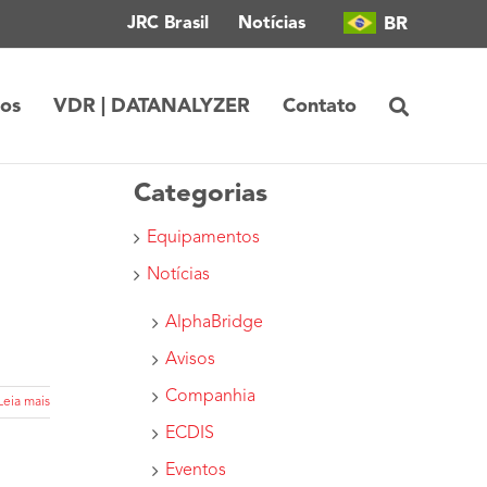
BR
JRC Brasil
Notícias
tos
VDR | DATANALYZER
Contato
Categorias
Equipamentos
Notícias
AlphaBridge
Avisos
Companhia
Leia mais
ECDIS
Eventos