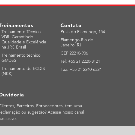
Treinamentos
Contato
-
Treinamento Técnico
Praia do Flamengo, 154
VDR: Garantindo
Flamengo-Rio de
Qualidade e Excelência
Janeiro, RJ
na JRC Brasil
CEP 22210-906
-
Treinamento técnico
GMDSS
Tel: +55 21 2220-8121
-
Treinamento de ECDIS
Fax: +55 21 2240-6324
(NKK)
Ouvidoria
Clientes, Parceiros, Fornecedores, tem uma
reclamação ou sugestão? Acesse nosso canal
exclusivo.