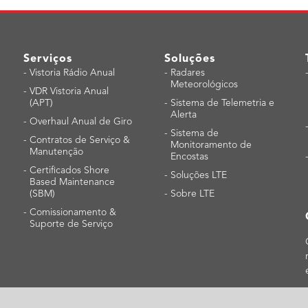
Serviços
Soluções
-
Vistoria Rádio Anual
-
Radares
Meteorológicos
-
VDR Vistoria Anual
(APT)
-
Sistema de Telemetria e
Alerta
-
Overhaul Anual de Giro
-
Sistema de
-
Contratos de Serviço &
Monitoramento de
Manutenção
Encostas
-
Certificados Shore
-
Soluções LTE
Based Maintenance
(SBM)
-
Sobre LTE
-
Comissionamento &
Suporte de Serviço
| Copyright ©2020 JRC Brasil. Todos os direitos reservados.