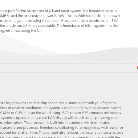
B
designed for the Magnetron of X band radar system. The frequency range is
40MHz> and the peak output power is 4kW. Notes With no anode input power.
eater voltage at operating is required. Measured at peak anode current 3.0A.
the anode current is not acceptable. The impedance of this magnetron is the
agnetron excluding the [...]
lite log provides accurate ship speed and distance right with your fingertip
less of weather conditions, the system is capable of providing accurate speed
0.02kn or 0.2% all over the world using JRC’s proven GPS compass technology.
 system is operated on a color LCD display with touch panel, providing clear
rd information. The processor is built into the antenna which eliminates
 antenna and processor, therefore contributing to an easy setup with less error
reduced installation time. This concept also reduces the installation costs as only
 used between antenna and processor unit. Should something interfere with the