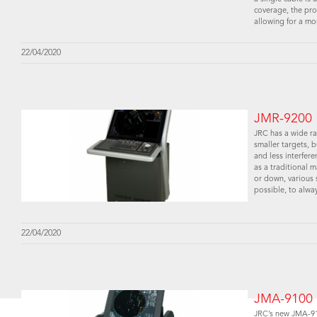
coverage, the pro
allowing for a mo
22/04/2020
JMR-9200
JRC has a wide ra
smaller targets, b
and less interfere
as a traditional 
or down, various 
possible, to alway
22/04/2020
JMA-9100
JRC’s new JMA-910