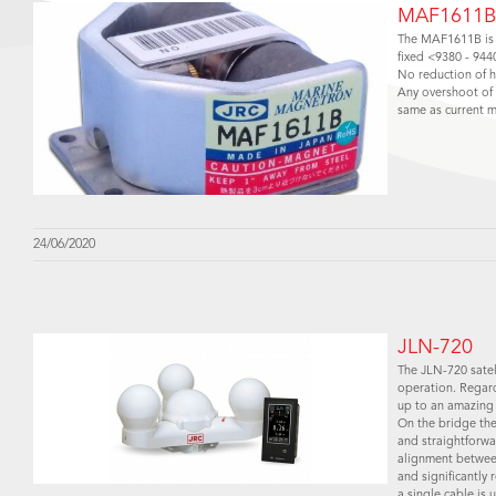
MAF1611
The MAF1611B is 
fixed <9380 - 94
No reduction of h
Any overshoot of 
same as current m
24/06/2020
JLN-720
The JLN-720 satel
operation. Regard
up to an amazing 
On the bridge the
and straightforwa
alignment between
and significantly 
a single cable is