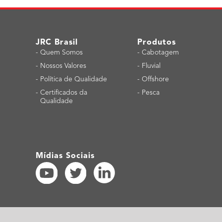
JRC Brasil
Produtos
-
Quem Somos
-
Cabotagem
-
Nossos Valores
-
Fluvial
-
Política de Qualidade
-
Offshore
-
Certificados da
-
Pesca
Qualidade
Mídias Sociais
Política do site
|
Declaração de privacidade
|
Política de Acessibilidade