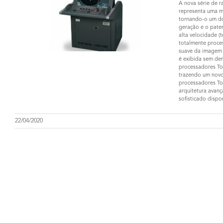
A nova série de 
representa uma m
tornando-o um do
geração e o pate
alta velocidade (
totalmente proce
suave da imagem
é exibida sem de
processadores To
trazendo um novo
processadores To
arquitetura avan
sofisticado dispo
22/04/2020